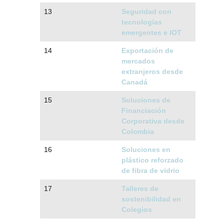
13
Seguridad con
tecnologías
emergentes e IOT
14
Exportación de
mercados
extranjeros desde
Canadá
15
Soluciones de
Financiación
Corporativa desde
Colombia
16
Soluciones en
plástico reforzado
de fibra de vidrio
17
Talleres de
sostenibilidad en
Colegios