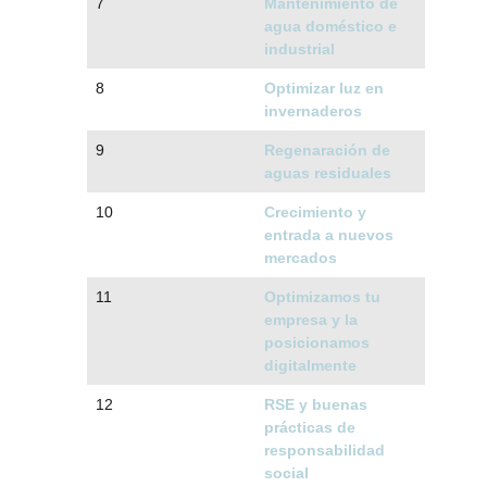
7
Mantenimiento de
agua doméstico e
industrial
8
Optimizar luz en
invernaderos
9
Regenaración de
aguas residuales
10
Crecimiento y
entrada a nuevos
mercados
11
Optimizamos tu
empresa y la
posicionamos
digitalmente
12
RSE y buenas
prácticas de
responsabilidad
social